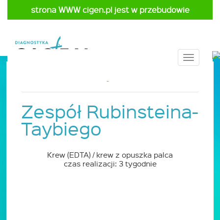
strona WWW cigen.pl jest w przebudowie
Toggle
navigat
Strona główna
Cennik
Pediatria
Zespół Rubinsteina-
Taybiego
Krew (EDTA) / krew z opuszka palca
czas realizacji: 3 tygodnie