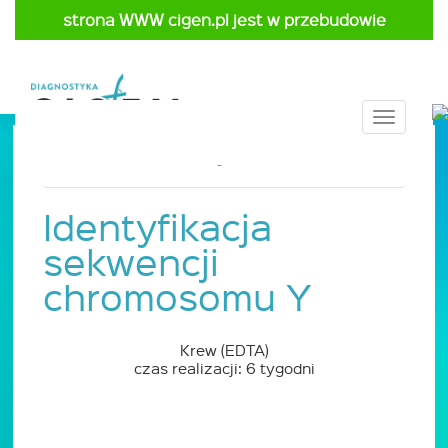
strona WWW cigen.pl jest w przebudowie
Toggle
navigat
Strona główna
Cennik
Pediatria
Identyfikacja
sekwencji
chromosomu Y
Krew (EDTA)
czas realizacji: 6 tygodni