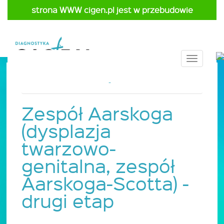
strona WWW cigen.pl jest w przebudowie
Toggle
navigat
Strona główna
Cennik
Pediatria
Zespół Aarskoga
(dysplazja
twarzowo-
genitalna, zespół
Aarskoga-Scotta) -
drugi etap