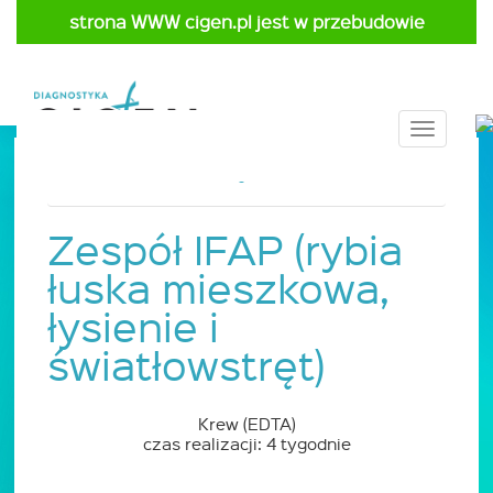
strona WWW cigen.pl jest w przebudowie
Toggle
navigat
Strona główna
Cennik
Pediatria
Zespół IFAP (rybia
łuska mieszkowa,
łysienie i
światłowstręt)
Krew (EDTA)
czas realizacji: 4 tygodnie