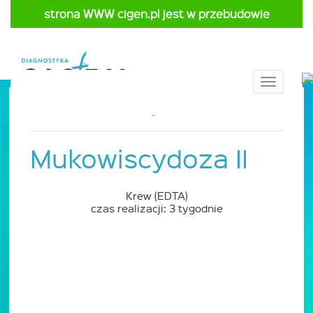
strona WWW cigen.pl jest w przebudowie
Toggle
navigat
Strona główna
Cennik
Pediatria
Mukowiscydoza II
Krew (EDTA)
czas realizacji: 3 tygodnie