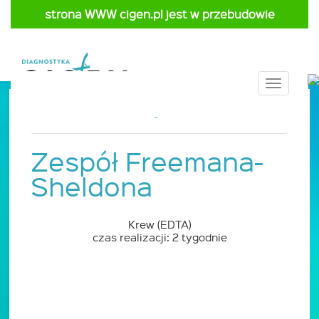
strona WWW cigen.pl jest w przebudowie
Toggle
navigat
Strona główna
Cennik
Pediatria
Zespół Freemana-
Sheldona
Krew (EDTA)
czas realizacji: 2 tygodnie