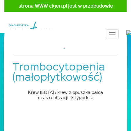
strona WWW cigen.pl jest w przebudowie
Toggle
navigat
Strona główna
Cennik
Pediatria
Trombocytopenia
(małopłytkowość)
Krew (EDTA) / krew z opuszka palca
czas realizacji: 3 tygodnie