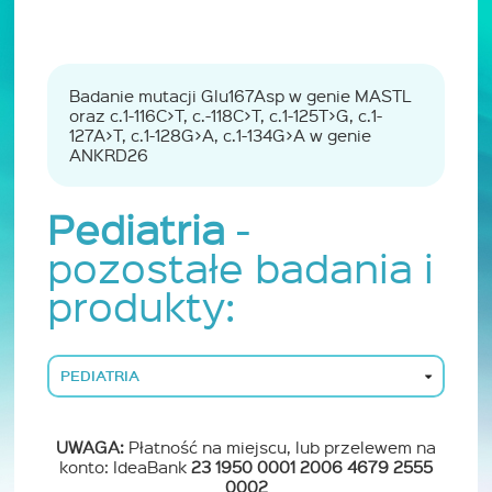
Badanie mutacji Glu167Asp w genie MASTL
oraz c.1-116C>T, c.-118C>T, c.1-125T>G, c.1-
127A>T, c.1-128G>A, c.1-134G>A w genie
ANKRD26
Pediatria
-
pozostałe badania i
produkty:
PEDIATRIA
UWAGA:
Płatność na miejscu, lub przelewem na
konto: IdeaBank
23 1950 0001 2006 4679 2555
0002