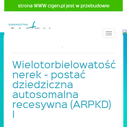
strona WWW cigen.pl jest w przebudowie
Toggle
navigat
Strona główna
Cennik
Pediatria
Wielotorbielowatość
nerek - postać
dziedziczna
autosomalna
recesywna (ARPKD)
I