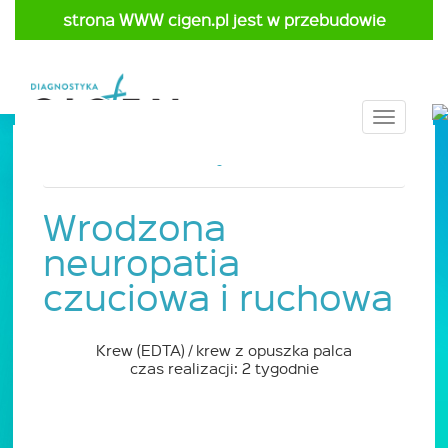
strona WWW cigen.pl jest w przebudowie
Toggle
navigat
Strona główna
Cennik
Pediatria
Wrodzona
neuropatia
czuciowa i ruchowa
Krew (EDTA) / krew z opuszka palca
czas realizacji: 2 tygodnie