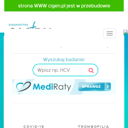
strona WWW cigen.pl jest w przebudowie
Toggle
navigat
Strona główna
Cennik
Onkologia
Wyszukaj badanie:
COVID-19
TROMBOFILIA