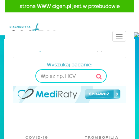
strona WWW cigen.pl jest w przebudowie
Toggle
navigat
Strona główna
Cennik
Nietolerancje pokarmowe
Wyszukaj badanie:
COVID-19
TROMBOFILIA