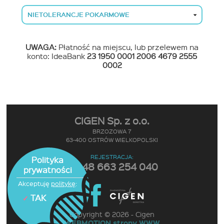
NIETOLERANCJE POKARMOWE
UWAGA:
Płatność na miejscu, lub przelewem na
konto: IdeaBank
23 1950 0001 2006 4679 2555
0002
CIGEN Sp. z o.o.
BRZOZOWA 7
63-400 OSTRÓW WIELKOPOLSKI
REJESTRACJA:
Polityka
+48 663 254 040
prywatności
Akceptuję
politykę
:
✓
TAK
Copyright © 2026 - Cigen
WEBMOTION strony WWW