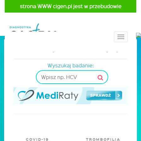
strona WWW cigen.pl jest w przebudowie
Toggle
navigat
Strona główna
Cennik
Farmakogenetyka
Wyszukaj badanie:
COVID-19
TROMBOFILIA